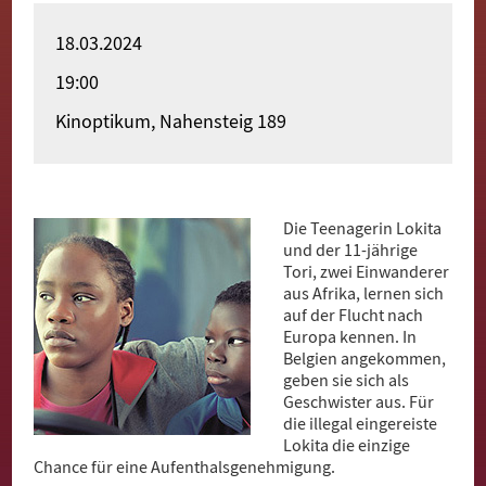
Merhaba
18.03.2024
Witamy
19:00
Kinoptikum, Nahensteig 189
Bun Zi
Pari Yehak
Dobro došli
Die Teenagerin Lokita
und der 11-jährige
Hoş geldiniz
Tori, zwei Einwanderer
aus Afrika, lernen sich
Akwaaba
auf der Flucht nach
Europa kennen. In
Belgien angekommen,
geben sie sich als
Geschwister aus. Für
die illegal eingereiste
Lokita die einzige
Chance für eine Aufenthalsgenehmigung.