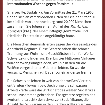
Internationalen Wochen gegen Rassismus
Merhaba
Sharpeville, Südafrika: Am Vormittag des 21. März 1960
Witamy
finden sich an verschiedenen Orten der kleinen Stadt 50
km südlich von Johannesburg rund 20.000 Menschen
Bun Zi
zusammen. Sie folgen einem Aufruf des
Pan African
Congress
(PAC), der eine fünftägige gewaltfreie und
Pari Yehak
friedliche Protestaktion angekündigt hatte.
Die Menschen demonstrierten gegen die Passgesetze des
Dobro došli
Apartheid-Regimes. Diese Gesetze sahen die scharfe
Trennung von Wohn- und Geschäftsbezirken für Weiße,
Hoş geldiniz
Schwarze und Inder vor. Drei bis vier Millionen Afrikaner
wurden zwangsumgesiedelt, weil sie in den für die
Akwaaba
Weißen vorgesehenen Gebieten lebten. So wurde
versucht, Menschen auf Dauer voneinander zu trennen.
Die Schwarzen lebten in weit von den weißen Vierteln
entfernten »Townships«. Doch ohne die schwarzen
Arbeitskräfte wäre die Wirtschaft des weißen Südafrikas
schnell zusammen gebrochen. Passgesetze regelten das
»Aufenthaltsrecht« der schwarzen Südafrikaner, die
Anzahl der Schwarzen in den Städten sollte so auf ein