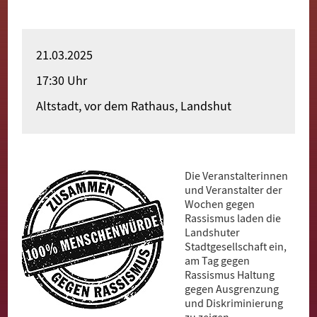
Merhaba
Witamy
21.03.2025
Bun Zi
17:30 Uhr
Altstadt, vor dem Rathaus, Landshut
Pari Yehak
Dobro došli
Hoş geldiniz
Die Veranstalterinnen
und Veranstalter der
Akwaaba
Wochen gegen
Rassismus laden die
Landshuter
Stadtgesellschaft ein,
am Tag gegen
Rassismus Haltung
gegen Ausgrenzung
und Diskriminierung