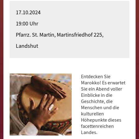
Merhaba
17.10.2024
Witamy
19:00 Uhr
Bun Zi
Pfarrz. St. Martin, Martinsfriedhof 225,
Landshut
Pari Yehak
Dobro došli
Hoş geldiniz
Entdecken Sie
Marokko! Es erwartet
Akwaaba
Sie ein Abend voller
Einblicke in die
Geschichte, die
Menschen und die
kulturellen
Höhepunkte dieses
facettenreichen
Landes.