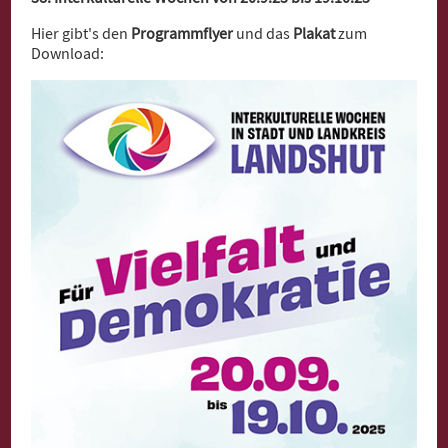
Hier gibt's den
Programmflyer
und das
Plakat
zum
Download: