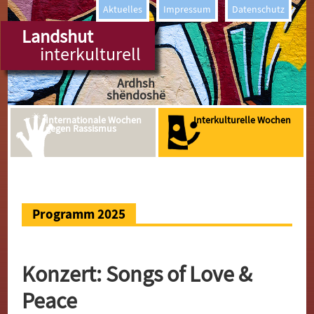
willkommen
Aktuelles
Impressum
Datenschutz
Kakoti
Landshut
interkulturell
Bienvenidos
Ardhsh
shëndoshë
As-Salaam-
Internationale Wochen
Interkulturelle Wochen
Alaykum
gegen Rassismus
Welcome
Bemvenido
Ser Çavan
Programm 2025
Gut Tog
Benvenuto
Konzert: Songs of Love &
Sprireton
Peace
Bienvenue