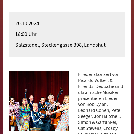
Merhaba
Witamy
20.10.2024
Bun Zi
18:00 Uhr
Pari Yehak
Salzstadel, Steckengasse 308, Landshut
Dobro došli
Hoş geldiniz
Friedenskonzert von
Akwaaba
Ricardo Volkert &
Friends. Deutsche und
ukrainische Musiker
präsentieren Lieder
von Bob Dylan,
Leonard Cohen, Pete
Seeger, Joni Mitchell,
Simon & Garfunkel,
Cat Stevens, Crosby