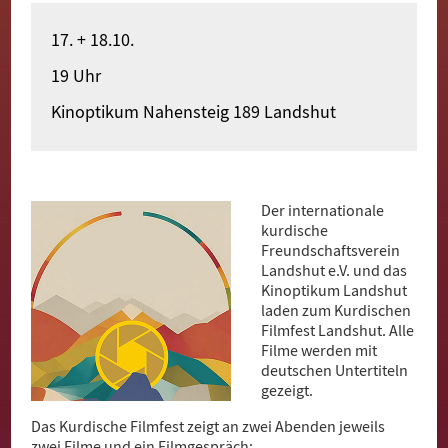
Merhaba
17. + 18.10.
Witamy
19 Uhr
Bun Zi
Kinoptikum Nahensteig 189 Landshut
Pari Yehak
Dobro došli
Der internationale
Hoş geldiniz
kurdische
Freundschaftsverein
Akwaaba
Landshut e.V. und das
Kinoptikum Landshut
laden zum Kurdischen
Filmfest Landshut. Alle
Filme werden mit
deutschen Untertiteln
gezeigt.
Das Kurdische Filmfest zeigt an zwei Abenden jeweils
zwei Filme und ein Filmgespräch: