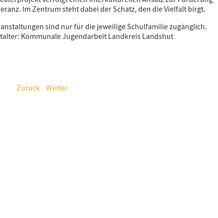
eranz. Im Zentrum steht dabei der Schatz, den die Vielfalt birgt.
ranstaltungen sind nur für die jeweilige Schulfamilie zugänglich.
Witamy
talter: Kommunale Jugendarbeit Landkreis Landshut
Bun Zi
Zurück
Weiter
Pari Yehak
Dobro došli
Hoş geldiniz