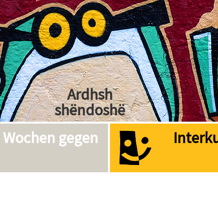
Kakoti
Bienvenidos
Ardhsh
shëndoshë
As-Salaam-
e Wochen gegen
Interk
Alaykum
Welcome
Bemvenido