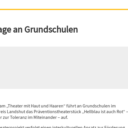
Ser Çavan
age an Grundschulen
Gut Tog
Benvenuto
Sprireton
Bienvenue
am „Theater mit Haut und Haaren“ führt an Grundschulen im
eis Landshut das Präventionstheaterstück „Hellblau ist auch Rot“ 
r zur Toleranz im Miteinander – auf.
Merhaba
eaterprojekt verfolgt einen interkulturellen Ansatz zur Förderung