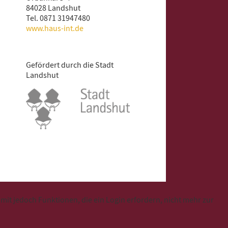
84028 Landshut
Tel. 0871 31947480
www.haus-int.de
Gefördert durch die Stadt
Landshut
t jedoch Funktionen, die ein Login erfordern, nicht mehr zur