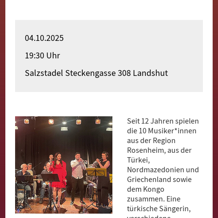
Merhaba
Witamy
04.10.2025
Bun Zi
19:30 Uhr
Pari Yehak
Salzstadel Steckengasse 308 Landshut
Dobro došli
Hoş geldiniz
Seit 12 Jahren spielen
Akwaaba
die 10 Musiker*innen
aus der Region
Rosenheim, aus der
Türkei,
Nordmazedonien und
Griechenland sowie
dem Kongo
zusammen. Eine
türkische Sängerin,