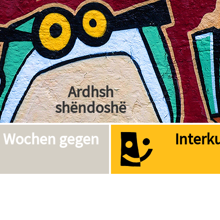
Kakoti
Bienvenidos
Ardhsh
shëndoshë
As-Salaam-
e Wochen gegen
Interk
Alaykum
Welcome
Bemvenido