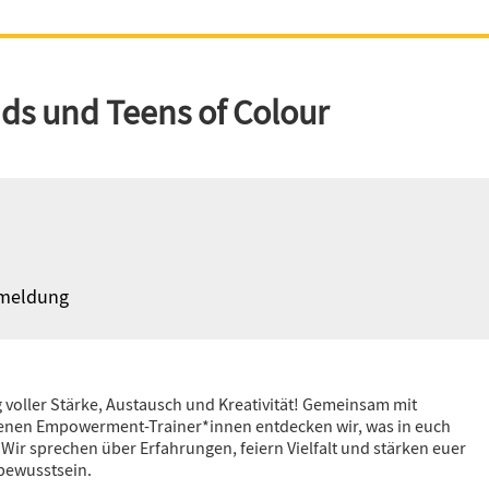
Ser Çavan
s und Teens of Colour
Gut Tog
Benvenuto
nmeldung
Sprireton
Bienvenue
g voller Stärke, Austausch und Kreativität! Gemeinsam mit
enen Empowerment-Trainer*innen entdecken wir, was in euch
: Wir sprechen über Erfahrungen, feiern Vielfalt und stärken euer
bewusstsein.
Merhaba