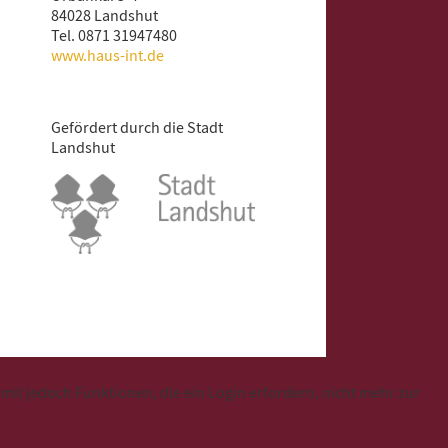
84028 Landshut
Tel. 0871 31947480
www.haus-int.de
Gefördert durch die Stadt
Landshut
t jedoch Funktionen, die ein Login erfordern, nicht mehr zur