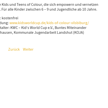
le Kids und Teens of Colour, die sich empowern und vernetzen
. Für alle Kinder zwischen 6 – 9 und Jugendliche ab 10 Jahre.
Witamy
t: kostenfrei
dung:
www.kidsworldcup.de/kids-of-colour-vilsbiburg/
talter: KWC – Kid‘s World Cup e.V., Buntes Miteinander
hausen, Kommunale Jugendarbeit Landshut (KOJA)
Bun Zi
Zurück
Weiter
Pari Yehak
Dobro došli
Hoş geldiniz