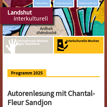
willkommen
Aktuelles
Impressum
Datenschutz
Kakoti
Landshut
interkulturell
Bienvenidos
Ardhsh
shëndoshë
As-Salaam-
Internationale Wochen
Interkulturelle Wochen
Alaykum
gegen Rassismus
Welcome
Bemvenido
Ser Çavan
Programm 2025
Gut Tog
Benvenuto
Autorenlesung mit Chantal-
Sprireton
Fleur Sandjon
Bienvenue