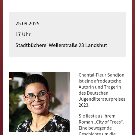
Merhaba
Witamy
25.09.2025
Bun Zi
17 Uhr
Pari Yehak
Stadtbücherei Weilerstraße 23 Landshut
Dobro došli
Hoş geldiniz
Chantal-Fleur Sandjon
Akwaaba
ist eine afrodeutsche
Autorin und Trägerin
des Deutschen
Jugendliteraturpreises
2023.
Sie liest aus ihrem
Roman „City of Trees“.
Eine bewegende
Geschichte um die